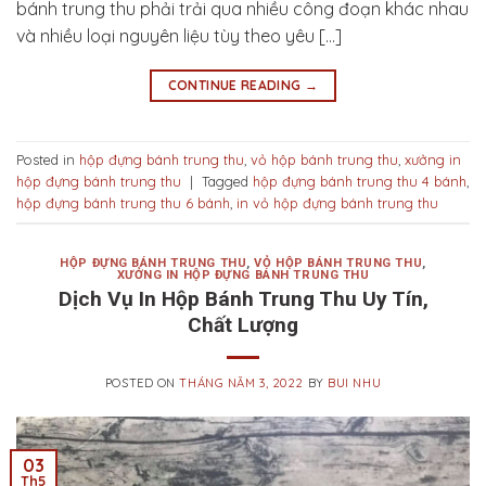
bánh trung thu phải trải qua nhiều công đoạn khác nhau
và nhiều loại nguyên liệu tùy theo yêu […]
CONTINUE READING
→
Posted in
hộp đựng bánh trung thu
,
vỏ hộp bánh trung thu
,
xưởng in
hộp đựng bánh trung thu
|
Tagged
hộp đựng bánh trung thu 4 bánh
,
hộp đựng bánh trung thu 6 bánh
,
in vỏ hộp đựng bánh trung thu
HỘP ĐỰNG BÁNH TRUNG THU
,
VỎ HỘP BÁNH TRUNG THU
,
XƯỞNG IN HỘP ĐỰNG BÁNH TRUNG THU
Dịch Vụ In Hộp Bánh Trung Thu Uy Tín,
Chất Lượng
POSTED ON
THÁNG NĂM 3, 2022
BY
BUI NHU
03
Th5