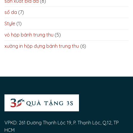
sản xuất bìa da
(8)
sổ da
(7)
Style
(1)
vỏ hộp bánh trung thu
(5)
xưởng in hộp đựng bánh trung thu
(6)
VPKD: 261 Đường Thạnh Lộc 19, P. Thạnh Lộc, Q.12, TP
HCM