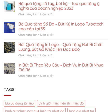
5
Bộ quà tặng sổ tay, bút ký – Top quà tặng ý
Mẫu
nghĩa của doanh nghiệp 2023
Sổ
ở
Chức năng bình luận bị tắt
Tay
Bộ
Độc
quà
Bộ Quà tặng Sổ Da – Bút Ký In Logo Tuloctech
Đáo
tặng
–
cao cấp tại 3S
sổ
Điểm
ở
Chức năng bình luận bị tắt
tay,
nhấn
Bộ
bút
sáng
Quà
Bút Quà Tặng In Logo – Quà Tặng Bút Bi Chất
ký
giá
tặng
–
Lượng, Bút Gỗ Khắc Tên Độc Đáo
cho
Sổ
Top
Năm
ở
Chức năng bình luận bị tắt
Da
quà
2023
Bút
–
tặng
Quà
In Bút Bi Theo Yêu Cầu – Dịch Vụ In Bút Bi Nhựa
Bút
ý
Tặng
Ký
Giá Rẻ
nghĩa
In
In
của
ở
Chức năng bình luận bị tắt
Logo
Logo
doanh
In
–
Tuloctech
nghiệp
Bút
Quà
cao
2023
Bi
TAGS
Tặng
cấp
Theo
Bút
tại
Yêu
Bi
3S
Cầu
Chất
bìa da đựng tài liệu
bình giữ nhiệt hiển thị nhiệt độ
–
Lượng,
Dịch
Bút
bình giữ nhiệt inox 304 hiển thị nhiệt độ
bình giữ nhiệt tre