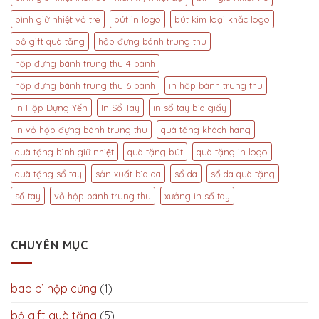
Vụ
Gỗ
In
bình giữ nhiệt vỏ tre
bút in logo
bút kim loại khắc logo
Khắc
Bút
Tên
bộ gift quà tặng
hộp đựng bánh trung thu
Bi
Độc
Nhựa
Đáo
hộp đựng bánh trung thu 4 bánh
Giá
Rẻ
hộp đựng bánh trung thu 6 bánh
in hộp bánh trung thu
In Hộp Đựng Yến
In Sổ Tay
in sổ tay bìa giấy
in vỏ hộp đựng bánh trung thu
quà tăng khách hàng
quà tặng bình giữ nhiệt
quà tặng bút
quà tặng in logo
quà tặng sổ tay
sản xuất bìa da
sổ da
sổ da quà tặng
sổ tay
vỏ hộp bánh trung thu
xưởng in sổ tay
CHUYÊN MỤC
bao bì hộp cứng
(1)
bộ gift quà tặng
(5)