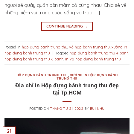
người sẽ quây quần bên mâm cỗ cùng nhau. Chia sẻ về
những niềm vui trong cuộc sống và trao […]
CONTINUE READING
→
Posted in
hộp đựng bánh trung thu
,
vỏ hộp bánh trung thu
,
xưởng in
hộp đựng bánh trung thu
|
Tagged
hộp đựng bánh trung thu 4 bánh
,
hộp đựng bánh trung thu 6 bánh
,
in vỏ hộp đựng bánh trung thu
HỘP ĐỰNG BÁNH TRUNG THU
,
XƯỞNG IN HỘP ĐỰNG BÁNH
TRUNG THU
Địa chỉ in Hộp đựng bánh trung thu đẹp
tại Tp.HCM
POSTED ON
THÁNG TƯ 21, 2022
BY
BUI NHU
21