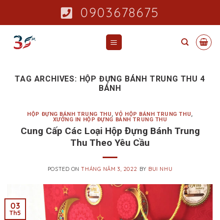
Skip
0903678675
to
content
TAG ARCHIVES:
HỘP ĐỰNG BÁNH TRUNG THU 4
BÁNH
HỘP ĐỰNG BÁNH TRUNG THU
,
VỎ HỘP BÁNH TRUNG THU
,
XƯỞNG IN HỘP ĐỰNG BÁNH TRUNG THU
Cung Cấp Các Loại Hộp Đựng Bánh Trung
Thu Theo Yêu Cầu
POSTED ON
THÁNG NĂM 3, 2022
BY
BUI NHU
03
Th5