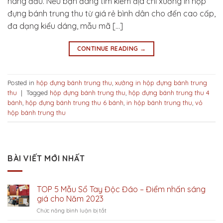
hàng đầu. Nếu bạn đang tìm kiếm địa chỉ xưởng in hộp
đựng bánh trung thu từ giá rẻ bình dân cho đến cao cấp,
đa dạng kiểu dáng, mẫu mã […]
CONTINUE READING
→
Posted in
hộp đựng bánh trung thu
,
xưởng in hộp đựng bánh trung
thu
|
Tagged
hộp đựng bánh trung thu
,
hộp đựng bánh trung thu 4
bánh
,
hộp đựng bánh trung thu 6 bánh
,
in hộp bánh trung thu
,
vỏ
hộp bánh trung thu
BÀI VIẾT MỚI NHẤT
TOP 5 Mẫu Sổ Tay Độc Đáo – Điểm nhấn sáng
giá cho Năm 2023
ở
Chức năng bình luận bị tắt
TOP