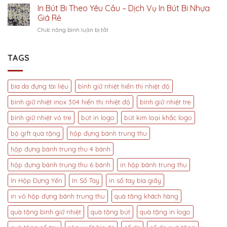
Quà
In Bút Bi Theo Yêu Cầu – Dịch Vụ In Bút Bi Nhựa
Bút
ý
Tặng
Ký
Giá Rẻ
nghĩa
In
In
của
ở
Chức năng bình luận bị tắt
Logo
Logo
doanh
In
–
Tuloctech
nghiệp
Bút
Quà
cao
2023
Bi
TAGS
Tặng
cấp
Theo
Bút
tại
Yêu
Bi
3S
Cầu
Chất
bìa da đựng tài liệu
bình giữ nhiệt hiển thị nhiệt độ
–
Lượng,
Dịch
Bút
bình giữ nhiệt inox 304 hiển thị nhiệt độ
bình giữ nhiệt tre
Vụ
Gỗ
In
bình giữ nhiệt vỏ tre
bút in logo
bút kim loại khắc logo
Khắc
Bút
Tên
bộ gift quà tặng
hộp đựng bánh trung thu
Bi
Độc
Nhựa
Đáo
hộp đựng bánh trung thu 4 bánh
Giá
Rẻ
hộp đựng bánh trung thu 6 bánh
in hộp bánh trung thu
In Hộp Đựng Yến
In Sổ Tay
in sổ tay bìa giấy
in vỏ hộp đựng bánh trung thu
quà tăng khách hàng
quà tặng bình giữ nhiệt
quà tặng bút
quà tặng in logo