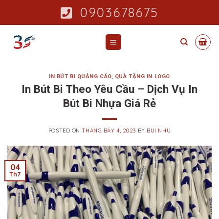
Skip
0903678675
to
content
IN BÚT BI QUẢNG CÁO
,
QUÀ TẶNG IN LOGO
In Bút Bi Theo Yêu Cầu – Dịch Vụ In
Bút Bi Nhựa Giá Rẻ
POSTED ON
THÁNG BẢY 4, 2023
BY
BUI NHU
04
Th7