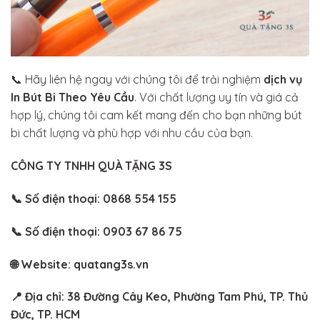
📞 Hãy liên hệ ngay với chúng tôi để trải nghiệm
dịch vụ
In Bút Bi Theo Yêu Cầu
. Với chất lượng uy tín và giá cả
hợp lý, chúng tôi cam kết mang đến cho bạn những bút
bi chất lượng và phù hợp với nhu cầu của bạn.
CÔNG TY TNHH QUÀ TẶNG 3S
📞 Số điện thoại: 0868 554 155
📞 Số điện thoại: 0903 67 86 75
🌐 Website: quatang3s.vn
📍 Địa chỉ: 38 Đường Cây Keo, Phường Tam Phú, TP. Thủ
Đức, TP. HCM