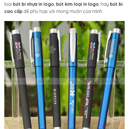
loại
bút bi nhựa in logo
,
bút kim loại in logo
, hay
bút bi
cao cấp
để phù hợp với mong muốn của mình.