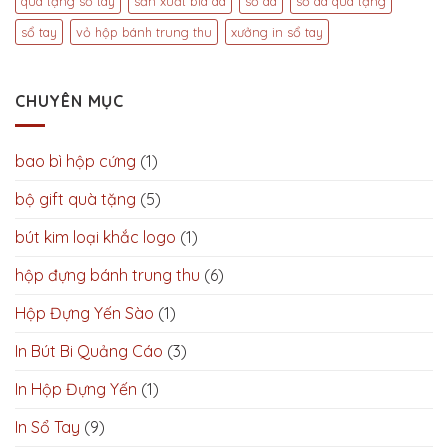
quà tặng sổ tay
sản xuất bìa da
sổ da
sổ da quà tặng
sổ tay
vỏ hộp bánh trung thu
xưởng in sổ tay
CHUYÊN MỤC
bao bì hộp cứng
(1)
bộ gift quà tặng
(5)
bút kim loại khắc logo
(1)
hộp đựng bánh trung thu
(6)
Hộp Đựng Yến Sào
(1)
In Bút Bi Quảng Cáo
(3)
In Hộp Đựng Yến
(1)
In Sổ Tay
(9)