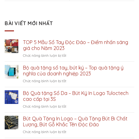
BÀI VIẾT MỚI NHẤT
TOP 5 Mẫu Sổ Tay Độc Đáo – Điểm nhấn sáng
giá cho Năm 2023
ở
Chức năng bình luận bị tắt
TOP
5
Bộ quà tặng sổ tay, bút ký – Top quà tặng ý
Mẫu
nghĩa của doanh nghiệp 2023
Sổ
ở
Chức năng bình luận bị tắt
Tay
Bộ
Độc
quà
Bộ Quà tặng Sổ Da – Bút Ký In Logo Tuloctech
Đáo
tặng
–
cao cấp tại 3S
sổ
Điểm
ở
Chức năng bình luận bị tắt
tay,
nhấn
Bộ
bút
sáng
Quà
Bút Quà Tặng In Logo – Quà Tặng Bút Bi Chất
ký
giá
tặng
–
Lượng, Bút Gỗ Khắc Tên Độc Đáo
cho
Sổ
Top
Năm
ở
Chức năng bình luận bị tắt
Da
quà
2023
Bút
–
tặng