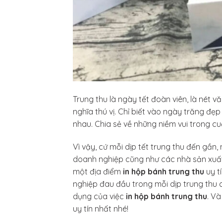
Trung thu là ngày tết đoàn viên, là nét 
nghĩa thú vị. Chỉ biết vào ngày trăng đ
nhau. Chia sẻ về những niềm vui trong c
Vì vậy, cứ mỗi dịp tết trung thu đến gần
doanh nghiệp cũng như các nhà sản xuất
một địa điểm
in hộp bánh trung thu
uy t
nghiệp đau đầu trong mỗi dịp trung thu 
dụng của việc
in hộp bánh trung thu
. Và
uy tín nhất nhé!