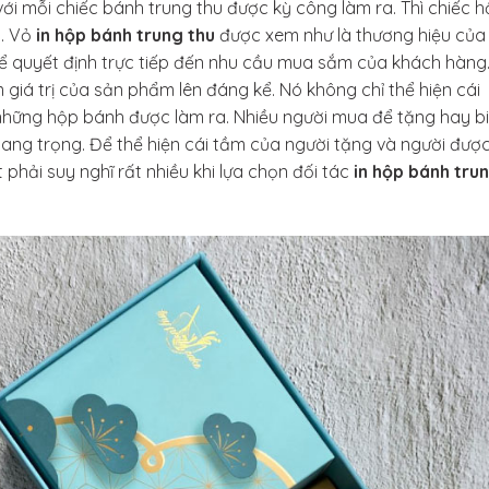
ới mỗi chiếc bánh trung thu được kỳ công làm ra. Thì chiếc 
g. Vỏ
in hộp bánh trung thu
được xem như là thương hiệu của
 quyết định trực tiếp đến nhu cầu mua sắm của khách hàng
giá trị của sản phẩm lên đáng kể. Nó không chỉ thể hiện cái
 những hộp bánh được làm ra. Nhiều người mua để tặng hay b
sang trọng. Để thể hiện cái tầm của người tặng và người đượ
 phải suy nghĩ rất nhiều khi lựa chọn đối tác
in hộp bánh tru