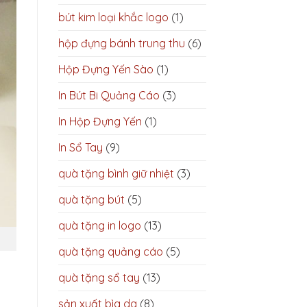
bút kim loại khắc logo
(1)
hộp đựng bánh trung thu
(6)
Hộp Đựng Yến Sào
(1)
In Bút Bi Quảng Cáo
(3)
In Hộp Đựng Yến
(1)
In Sổ Tay
(9)
quà tặng bình giữ nhiệt
(3)
quà tặng bút
(5)
quà tặng in logo
(13)
quà tặng quảng cáo
(5)
quà tặng sổ tay
(13)
sản xuất bìa da
(8)