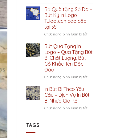
–
Bộ
Điểm
quà
Bộ Quà tặng Sổ Da –
nhấn
tặng
Bút Ký In Logo
sáng
sổ
Tuloctech cao cấp
giá
tay,
tại 3S
cho
bút
Năm
ký
ở
Chức năng bình luận bị tắt
2023
–
Bộ
Top
Quà
Bút Quà Tặng In
quà
tặng
Logo – Quà Tặng Bút
tặng
Sổ
Bi Chất Lượng, Bút
ý
Da
Gỗ Khắc Tên Độc
nghĩa
–
Đáo
của
Bút
doanh
Ký
ở
Chức năng bình luận bị tắt
nghiệp
In
Bút
2023
Logo
Quà
In Bút Bi Theo Yêu
Tuloctech
Tặng
Cầu – Dịch Vụ In Bút
cao
In
Bi Nhựa Giá Rẻ
cấp
Logo
tại
ở
Chức năng bình luận bị tắt
–
3S
In
Quà
Bút
Tặng
Bi
Bút
TAGS
Theo
Bi
Yêu
Chất