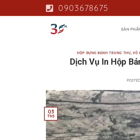
Skip
0903678675
to
content
SẢN PHẨ
HỘP ĐỰNG BÁNH TRUNG THU
,
VỎ 
Dịch Vụ In Hộp Bá
POSTE
03
Th5