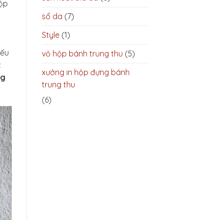
hộp
sổ da
(7)
.
Style
(1)
iếu
vỏ hộp bánh trung thu
(5)
c
xưởng in hộp đựng bánh
ng
trung thu
(6)