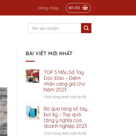
₫
0.00
Đăng nhập
Tìm
kiếm:
BÀI VIẾT MỚI NHẤT
TOP 5 Mẫu Sổ Tay
Độc Đáo – Điểm
nhấn sáng giá cho
Năm 2023
ở
Chức năng bình luận bị tắt
TOP
5
Bộ quà tặng sổ tay,
Mẫu
bút ký – Top quà
Sổ
tặng ý nghĩa của
Tay
doanh nghiệp 2023
Độc
Đáo
ở
Chức năng bình luận bị tắt