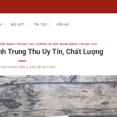
M
BỘ GIFT
TIN TỨC
LIÊN HỆ
HỘP BÁNH TRUNG THU
,
XƯỞNG IN HỘP ĐỰNG BÁNH TRUNG THU
nh Trung Thu Uy Tín, Chất Lượng
D ON
THÁNG NĂM 3, 2022
BY
BUI NHU