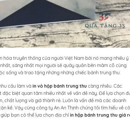
văn hóa truyền thống của người Việt Nam bởi nó mang nhiều ý
ẹp nhất, sáng nhất mọi người sẽ quây quần bên mâm cỗ cùng
uộc sống và trao tặng những những chiếc bánh trung thu.
, nhu cầu làm và
in vỏ hộp bánh trung thu
càng nhiều. Các
 đặc biệt quan tâm nhiều nhất về vấn đề này. Để lựa chọn đ
ín, chất lượng và giá thành rẻ. Luôn là vấn đề mà các doanh
cận kề. Vậy cùng công ty An An Thịnh chúng tôi tìm hiểu về c
 giúp bạn có thể lựa chọn địa chỉ
in hộp bánh trung thu giá r