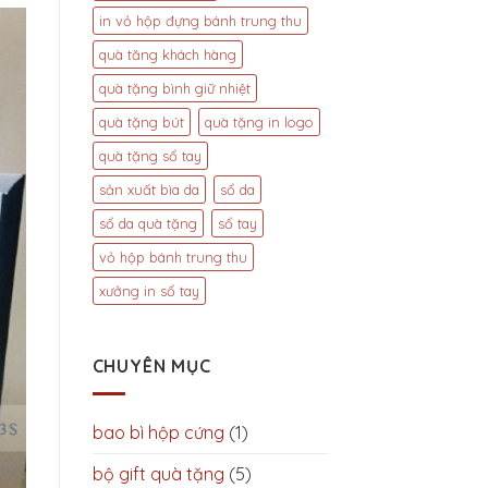
in vỏ hộp đựng bánh trung thu
quà tăng khách hàng
quà tặng bình giữ nhiệt
quà tặng bút
quà tặng in logo
quà tặng sổ tay
sản xuất bìa da
sổ da
sổ da quà tặng
sổ tay
vỏ hộp bánh trung thu
xưởng in sổ tay
CHUYÊN MỤC
bao bì hộp cứng
(1)
bộ gift quà tặng
(5)