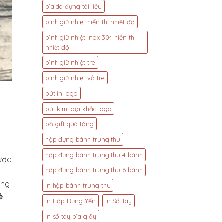
Cầu
Lượng,
bìa da đựng tài liệu
–
Bút
Dịch
Gỗ
bình giữ nhiệt hiển thị nhiệt độ
Vụ
Khắc
In
Tên
bình giữ nhiệt inox 304 hiển thị
Bút
Độc
nhiệt độ
Bi
Đáo
Nhựa
bình giữ nhiệt tre
Giá
bình giữ nhiệt vỏ tre
Rẻ
bút in logo
bút kim loại khắc logo
bộ gift quà tặng
hộp đựng bánh trung thu
hộp đựng bánh trung thu 4 bánh
ược
hộp đựng bánh trung thu 6 bánh
ông
in hộp bánh trung thu
ẻ
,
In Hộp Đựng Yến
In Sổ Tay
in sổ tay bìa giấy