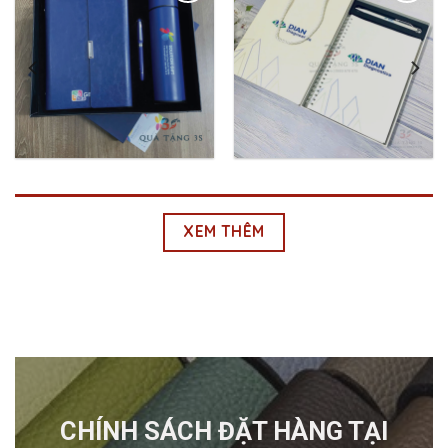
Add to
Add to
Wishlist
Wishlist
Bộ Giftset Sổ Tay
BỘ QUÀ TẶNG SỔ
Bút Ký Bình Giữ
LÒ XO – BÚT BI GIÁ
Nhiệt In Logo
RẺ BQT3S.054
₫
320,000.00
₫
78,000.00
XEM THÊM
CHÍNH SÁCH ĐẶT HÀNG
TẠI