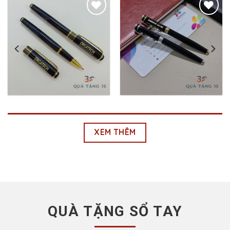
Add to
Add to
Wishlist
Wishlist
Bút Ký Kim Loại
Bút Ký Khắc
Khắc
Logo_BKKL003
Logo_BKKL002
₫
37,500.00
₫
37,500.00
XEM THÊM
QUÀ TẶNG SỔ TAY