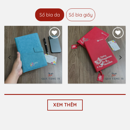
Sổ bìa da
Sổ bìa giấy
Add to
Add to
Wishlist
Wishlist
Sổ Bìa Da A5 In
Sổ Bìa Da A5 Dập
Logo Theo Yêu Cầu
Logo Theo Yêu Cầu
₫
87,000.00
₫
5,000.00
XEM THÊM