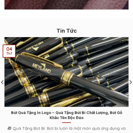
Tin Tức
04
Th7
Bút Quà Tặng In Logo – Quà Tặng Bút Bi Chất Lượng, Bút Gỗ
Khắc Tên Độc Đáo
🎁 Quà Tặng Bút Bi: Bút bi luôn là một món quà ứng dụng và