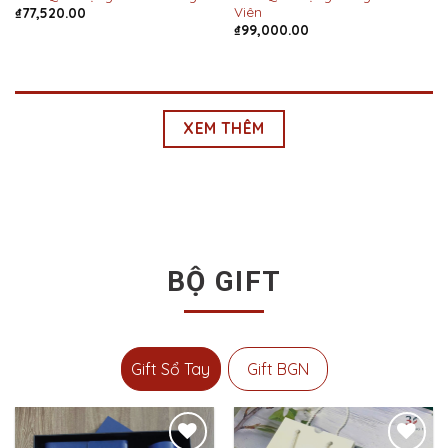
Viên
₫
77,520.00
₫
99,000.00
XEM THÊM
BỘ GIFT
Gift Sổ Tay
Gift BGN