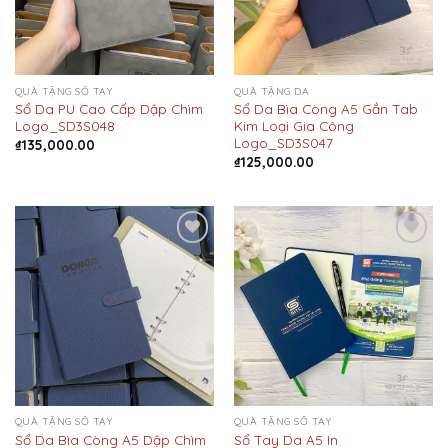
QUÀ TẶNG SỔ TAY
QUÀ TẶNG DA
Sổ Da PU Cao Cấp Dập Chìm
Sổ Da Bìa Còng A5 Gắn Tab
Logo_SD3S048
Kim Loại Gia Công
Logo_SD3S047
₫
135,000.00
₫
125,000.00
Add to
Add to
Wishlist
Wishlist
QUÀ TẶNG SỔ TAY
QUÀ TẶNG SỔ TAY
Sổ Da Bìa Còng A5 Dập Chìm
Sổ Tay Da A5 In