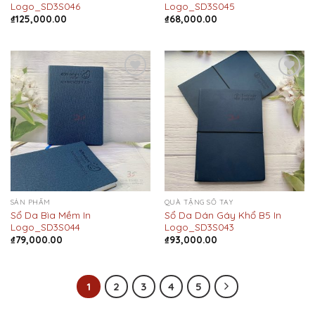
Logo_SD3S046
Logo_SD3S045
₫
125,000.00
₫
68,000.00
Add to
Add to
Wishlist
Wishlist
SẢN PHẨM
QUÀ TẶNG SỔ TAY
Sổ Da Bìa Mềm In
Sổ Da Dán Gáy Khổ B5 In
Logo_SD3S044
Logo_SD3S043
₫
79,000.00
₫
93,000.00
1
2
3
4
5