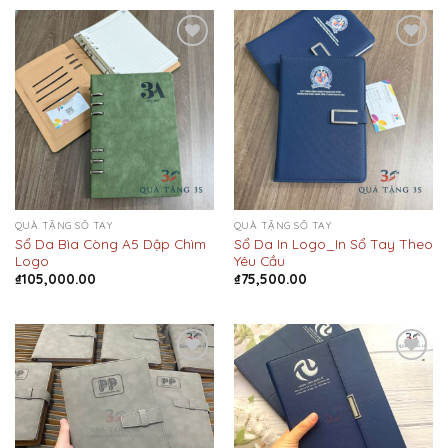
Add to
Add to
Wishlist
Wishlist
QUÀ TẶNG SỔ TAY
QUÀ TẶNG SỔ TAY
Sổ Da Bìa Còng A5 Dập Chìm
Sổ Da In Logo_In Sổ Tay Theo
Logo
Yêu Cầu
₫
105,000.00
₫
75,500.00
Add to
Add to
Wishlist
Wishlist