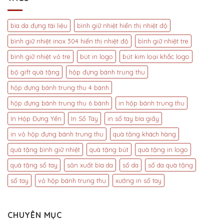
Theo
Bút
tại
Yêu
Bi
3S
Cầu
Chất
bìa da đựng tài liệu
bình giữ nhiệt hiển thị nhiệt độ
–
Lượng,
Dịch
Bút
bình giữ nhiệt inox 304 hiển thị nhiệt độ
bình giữ nhiệt tre
Vụ
Gỗ
In
bình giữ nhiệt vỏ tre
bút in logo
bút kim loại khắc logo
Khắc
Bút
Tên
bộ gift quà tặng
hộp đựng bánh trung thu
Bi
Độc
Nhựa
Đáo
hộp đựng bánh trung thu 4 bánh
Giá
Rẻ
hộp đựng bánh trung thu 6 bánh
in hộp bánh trung thu
In Hộp Đựng Yến
In Sổ Tay
in sổ tay bìa giấy
in vỏ hộp đựng bánh trung thu
quà tăng khách hàng
quà tặng bình giữ nhiệt
quà tặng bút
quà tặng in logo
quà tặng sổ tay
sản xuất bìa da
sổ da
sổ da quà tặng
sổ tay
vỏ hộp bánh trung thu
xưởng in sổ tay
CHUYÊN MỤC