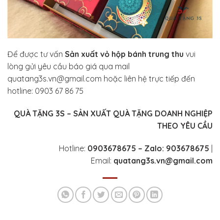
Để được tư vấn
Sản xuất vỏ hộp bánh trung thu
vui
lòng gửi yêu cầu báo giá qua mail
quatang3s.vn@gmail.com hoặc liên hệ trực tiếp đến
hotline: 0903 67 86 75
QUÀ TẶNG 3S – SẢN XUẤT QUÀ TẶNG DOANH NGHIỆP
THEO YÊU CẦU
Hotline:
0903678675 –
Zalo: 903678675
|
Email:
quatang3s.vn@gmail.com