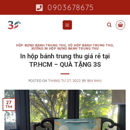
Skip
0903678675
to
content
HỘP ĐỰNG BÁNH TRUNG THU
,
VỎ HỘP BÁNH TRUNG THU
,
XƯỞNG IN HỘP ĐỰNG BÁNH TRUNG THU
In hộp bánh trung thu giá rẻ tại
TP.HCM – QUÀ TẶNG 3S
POSTED ON
THÁNG TƯ 27, 2022
BY
BUI NHU
27
Th4