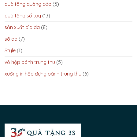
quà tặng quảng cáo
(5)
quà tặng sổ tay
(13)
sản xuất bìa da
(8)
sổ da
(7)
Style
(1)
vỏ hộp bánh trung thu
(5)
xưởng in hộp đựng bánh trung thu
(6)