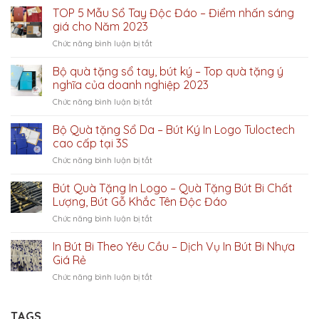
TOP 5 Mẫu Sổ Tay Độc Đáo – Điểm nhấn sáng
giá cho Năm 2023
ở
Chức năng bình luận bị tắt
TOP
5
Bộ quà tặng sổ tay, bút ký – Top quà tặng ý
Mẫu
nghĩa của doanh nghiệp 2023
Sổ
ở
Chức năng bình luận bị tắt
Tay
Bộ
Độc
quà
Bộ Quà tặng Sổ Da – Bút Ký In Logo Tuloctech
Đáo
tặng
–
cao cấp tại 3S
sổ
Điểm
ở
Chức năng bình luận bị tắt
tay,
nhấn
Bộ
bút
sáng
Quà
Bút Quà Tặng In Logo – Quà Tặng Bút Bi Chất
ký
giá
tặng
–
Lượng, Bút Gỗ Khắc Tên Độc Đáo
cho
Sổ
Top
Năm
ở
Chức năng bình luận bị tắt
Da
quà
2023
Bút
–
tặng
Quà
In Bút Bi Theo Yêu Cầu – Dịch Vụ In Bút Bi Nhựa
Bút
ý
Tặng
Ký
Giá Rẻ
nghĩa
In
In
của
ở
Chức năng bình luận bị tắt
Logo
Logo
doanh
In
–
Tuloctech
nghiệp
Bút
Quà
cao
2023
Bi
TAGS
Tặng
cấp