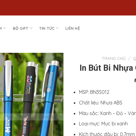
M
BỘ GIFT
TIN TỨC
LIÊN HỆ
TRANG CHỦ
/
Q
In Bút Bi Nhự
Add to
Wishlist
MSP: BN3S012
Chất liệu: Nhựa ABS
Màu sắc: Xanh – Đỏ – Và
Loại mực: Mực bi xanh
Kích thước đầu bi: 0.7mm