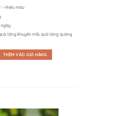
 2 – nhiều màu
y
7 ngày
quà tặng khuyến mãi, quà tặng quảng
 Quảng Cáo - BN3S012 số lượng
THÊM VÀO GIỎ HÀNG