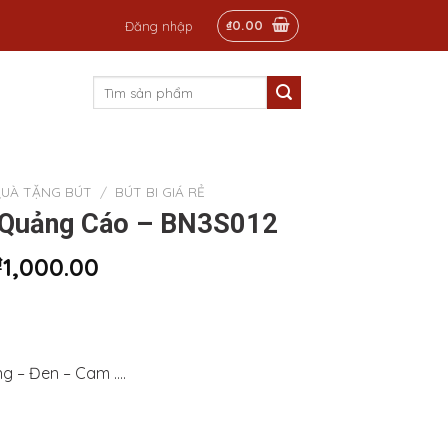
₫
0.00
Đăng nhập
Tìm
kiếm:
UÀ TẶNG BÚT
/
BÚT BI GIÁ RẺ
a Quảng Cáo – BN3S012
₫
1,000.00
ng – Đen – Cam ….