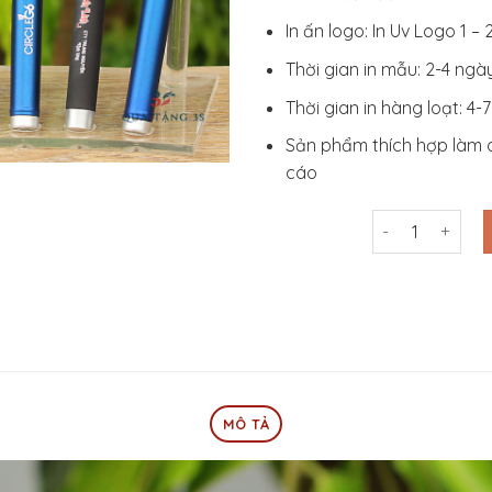
In ấn logo: In Uv Logo 1 –
Thời gian in mẫu: 2-4 ngà
Thời gian in hàng loạt: 4-
Sản phẩm thích hợp làm 
cáo
In Bút Bi Nhựa
MÔ TẢ