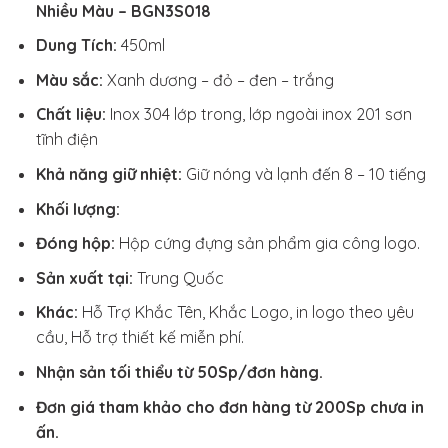
Nhiều Màu – BGN3S018
Dung Tích:
450ml
Màu sắc:
Xanh dương – đỏ – đen – trắng
Chất liệu:
Inox 304 lớp trong, lớp ngoài inox 201 sơn
tĩnh điện
Khả năng giữ nhiệt:
Giữ nóng và lạnh đến 8 – 10 tiếng
Khối lượng:
Đóng hộp:
Hộp cứng đựng sản phẩm gia công logo.
Sản xuất tại:
Trung Quốc
Khác:
Hỗ Trợ Khắc Tên, Khắc Logo, in logo theo yêu
cầu, Hỗ trợ thiết kế miễn phí.
Nhận sản tối thiểu từ 50Sp/đơn hàng.
Đơn giá tham khảo cho đơn hàng từ 200Sp chưa in
ấn.