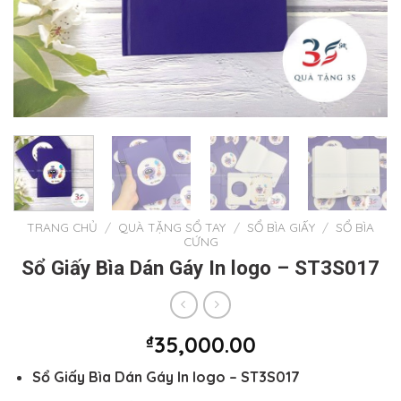
TRANG CHỦ
/
QUÀ TẶNG SỔ TAY
/
SỔ BÌA GIẤY
/
SỔ BÌA
CỨNG
Sổ Giấy Bìa Dán Gáy In logo – ST3S017
₫
35,000.00
Sổ Giấy Bìa Dán Gáy In logo – ST3S017