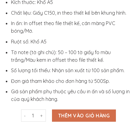
Kích thước: Khổ A5
Chất liệu: Giấy C150, in theo thiết kế bên khung hình.
In ấn: In offset theo file thiết kế, cán màng PVC
bóng/Mờ.
Ruột sổ: Khổ A5
Tờ note (tờ ghi chú): 50 – 100 tờ giấy fo màu
trắng/Màu kem in offset theo file thiết kế.
Số lượng tối thiểu: Nhận sản xuất từ 100 sản phẩm.
Đơn giá tham khảo cho đơn hàng từ 500Sp.
Giá sản phẩm phụ thuộc yêu cầu in ấn và số lượng in
của quý khách hàng.
Sổ Giấy Bìa Dán Gáy In logo - ST3S017 số lượng
THÊM VÀO GIỎ HÀNG