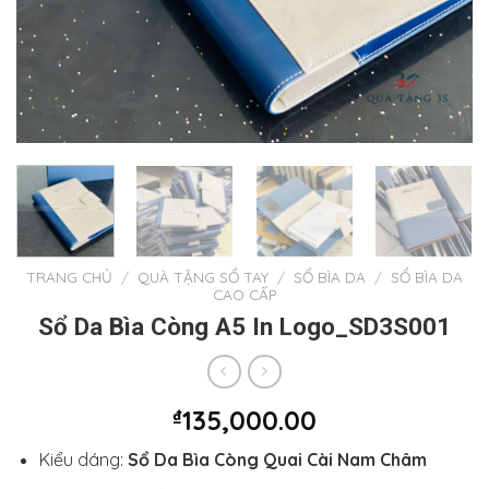
TRANG CHỦ
/
QUÀ TẶNG SỔ TAY
/
SỔ BÌA DA
/
SỔ BÌA DA
CAO CẤP
Sổ Da Bìa Còng A5 In Logo_SD3S001
₫
135,000.00
Kiểu dáng:
Sổ Da Bìa Còng Quai Cài Nam Châm