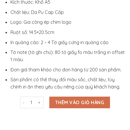
Kích thước: Khổ A5
Chất liệu: Da Pu Cap Cấp
Logo: Gia công ép chìm logo
Ruột sổ: 14.5×20.5cm
In quảng cáo: 2 – 4 Tờ giấy cứng in quảng cáo
Tờ note (tờ ghi chú): 80 tờ giấy fo màu trắng in offset
1 màu.
Đơn giá tham khảo cho đơn hàng từ 200 sản phẩm.
Sản phẩm có thể thay đổi màu sắc, chất liệu, tùy
chỉnh in ấn theo yêu cầu riêng của quý khách hàng.
Sổ Da Bìa Còng A5 In Logo_SD3S001 số lượng
THÊM VÀO GIỎ HÀNG