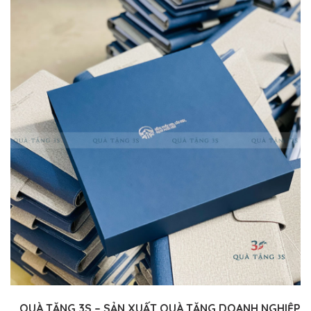
QUÀ TẶNG 3S – SẢN XUẤT QUÀ TẶNG DOANH NGHIỆP