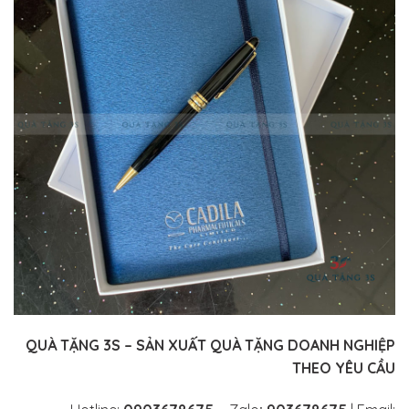
QUÀ TẶNG 3S – SẢN XUẤT QUÀ TẶNG DOANH NGHIỆP
THEO YÊU CẦU