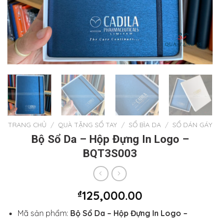
TRANG CHỦ
/
QUÀ TẶNG SỔ TAY
/
SỔ BÌA DA
/
SỔ DÁN GÁY
Bộ Sổ Da – Hộp Đựng In Logo –
BQT3S003
₫
125,000.00
Mã sản phẩm:
Bộ Sổ Da – Hộp Đựng In Logo –