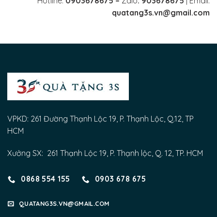
Hotline:
0903678675 –
Zalo
: 903678675
| Email:
quatang3s.vn@gmail.com
VPKD: 261 Đường Thạnh Lộc 19, P. Thạnh Lộc, Q.12, TP
HCM
Xưởng SX: 261 Thạnh Lộc 19, P. Thạnh lộc, Q. 12, TP. HCM
0868 554 155
0903 678 675
QUATANG3S.VN@GMAIL.COM