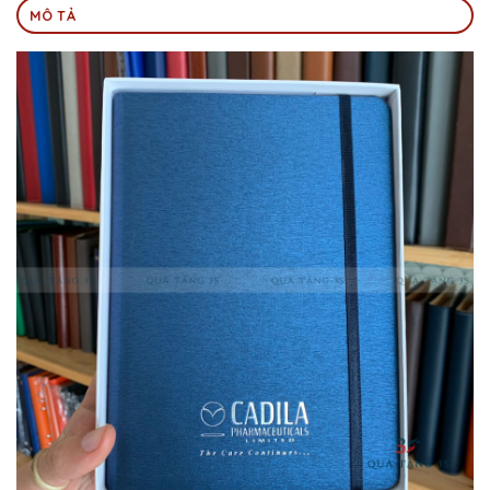
MÔ TẢ