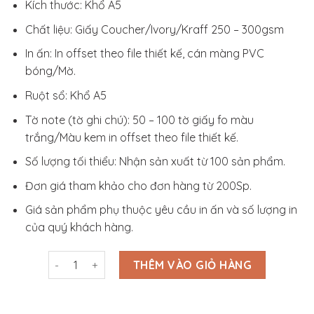
Kích thước: Khổ A5
Chất liệu: Giấy Coucher/Ivory/Kraff 250 – 300gsm
In ấn: In offset theo file thiết kế, cán màng PVC
bóng/Mờ.
Ruột sổ: Khổ A5
Tờ note (tờ ghi chú): 50 – 100 tờ giấy fo màu
trắng/Màu kem in offset theo file thiết kế.
Số lượng tối thiểu: Nhận sản xuất từ 100 sản phẩm.
Đơn giá tham khảo cho đơn hàng từ 200Sp.
Giá sản phẩm phụ thuộc yêu cầu in ấn và số lượng in
của quý khách hàng.
Sổ Tay Bìa Giấy Kraff_ST3S005 số lượng
THÊM VÀO GIỎ HÀNG