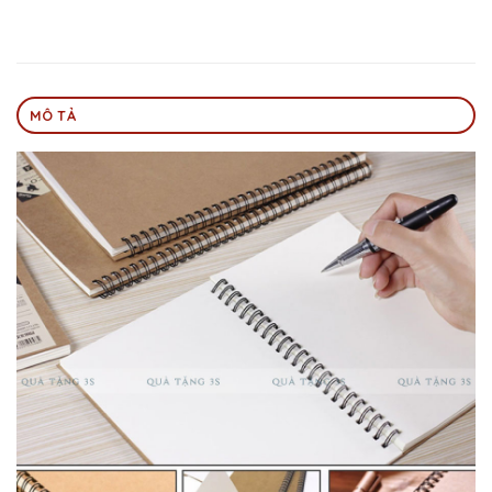
MÔ TẢ