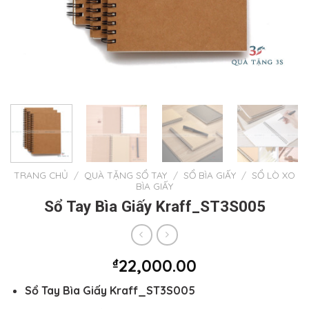
TRANG CHỦ
/
QUÀ TẶNG SỔ TAY
/
SỔ BÌA GIẤY
/
SỔ LÒ XO
BÌA GIẤY
Sổ Tay Bìa Giấy Kraff_ST3S005
₫
22,000.00
Sổ Tay Bìa Giấy Kraff_ST3S005