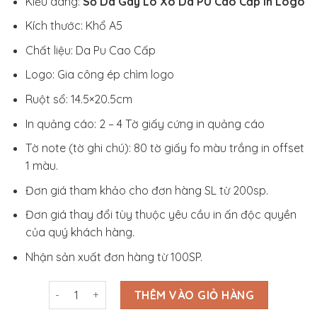
Kiểu dáng:
Sổ Da Gáy Lò Xo Da PU Cao Cấp In Logo
Kích thước: Khổ A5
Chất liệu: Da Pu Cao Cấp
Logo: Gia công ép chìm logo
Ruột sổ: 14.5×20.5cm
In quảng cáo: 2 – 4 Tờ giấy cứng in quảng cáo
Tờ note (tờ ghi chú): 80 tờ giấy fo màu trắng in offset
1 màu.
Đơn giá tham khảo cho đơn hàng SL từ 200sp.
Đơn giá thay đổi tùy thuộc yêu cầu in ấn độc quyền
của quý khách hàng.
Nhận sản xuất đơn hàng từ 100SP.
Sổ Da Gáy Lò Xo Da PU Cao Cấp In Logo_SD3S006 số
THÊM VÀO GIỎ HÀNG