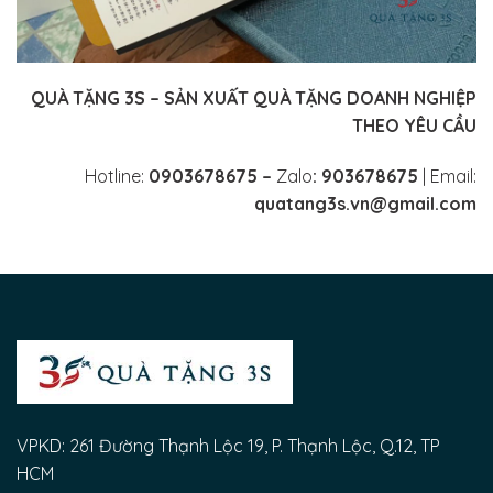
QUÀ TẶNG 3S – SẢN XUẤT QUÀ TẶNG DOANH NGHIỆP
THEO YÊU CẦU
Hotline:
0903678675 –
Zalo
: 903678675
| Email:
quatang3s.vn@gmail.com
VPKD: 261 Đường Thạnh Lộc 19, P. Thạnh Lộc, Q.12, TP
HCM