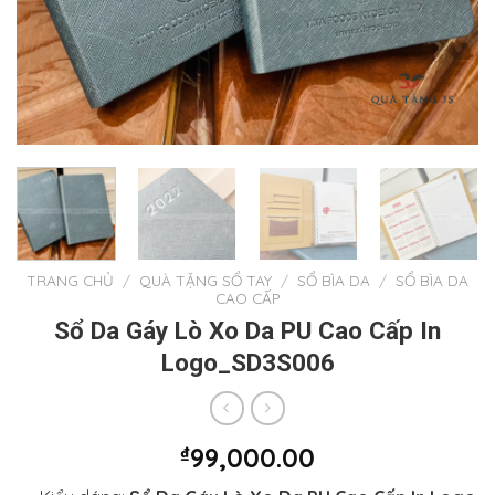
TRANG CHỦ
/
QUÀ TẶNG SỔ TAY
/
SỔ BÌA DA
/
SỔ BÌA DA
CAO CẤP
Sổ Da Gáy Lò Xo Da PU Cao Cấp In
Logo_SD3S006
₫
99,000.00