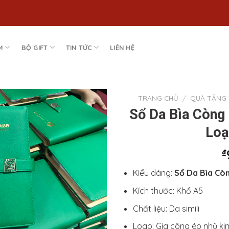
M
BỘ GIFT
TIN TỨC
LIÊN HỆ
TRANG CHỦ
/
QUÀ TẶNG 
Sổ Da Bìa Còng
Add to
Loạ
Wishlist
₫
Kiểu dáng:
Sổ Da Bìa Còn
Kích thước: Khổ A5
Chất liệu: Da simili
Logo: Gia công ép nhũ ki