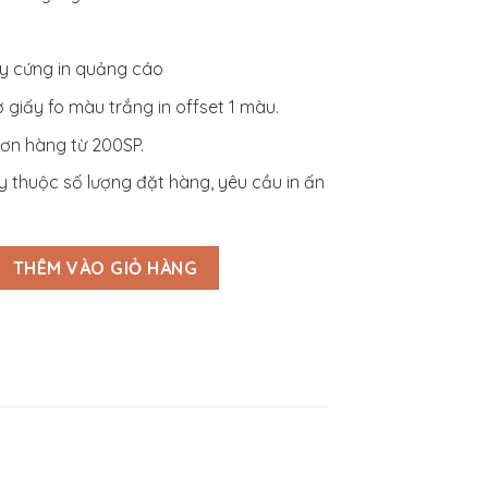
ấy cứng in quảng cáo
ờ giấy fo màu trắng in offset 1 màu.
ơn hàng từ 200SP.
y thuộc số lượng đặt hàng, yêu cầu in ấn
 Quai Cài Đính Khóa Kim Loại_SD3S013 số lượng
THÊM VÀO GIỎ HÀNG