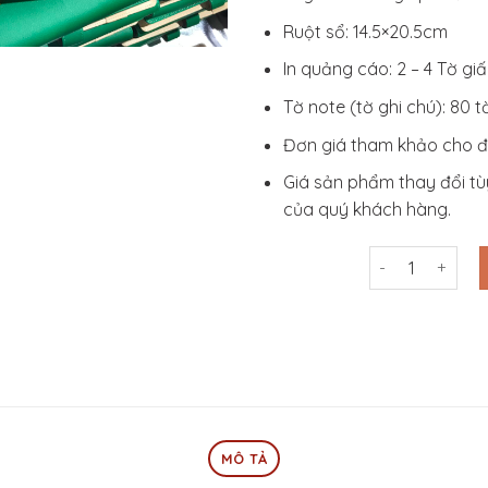
Ruột sổ: 14.5×20.5cm
In quảng cáo: 2 – 4 Tờ gi
Tờ note (tờ ghi chú): 80 t
Đơn giá tham khảo cho đ
Giá sản phẩm thay đổi tù
của quý khách hàng.
Sổ Da Bìa Còng
MÔ TẢ