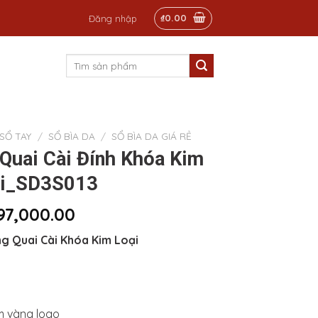
₫
0.00
Đăng nhập
Tìm
kiếm:
SỔ TAY
/
SỔ BÌA DA
/
SỔ BÌA DA GIÁ RẺ
 Quai Cài Đính Khóa Kim
i_SD3S013
97,000.00
g Quai Cài Khóa Kim Loại
m vàng logo