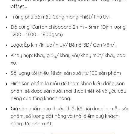
offset…
Tráng phủ bề mặt: Cáng màng nhiệt/ Phủ Uv…
Độ cứng: Carton chipboard 2mm – 3mm (Định lượng
1200 – 1600 – 1800gsm)
Logo: Ép kim/In lụa/In UV/ Bế nổi 3D/ Cán Vân/…
Khay hộp: Khay giấy/ khay vải/khay mút/ khay cao
xu…
Số lượng tối thiểu: Nhận sản xuất từ 100 sản phẩm
Hình sản phẩm là mẫu để tham khảo kiểu dáng, sản
phẩm sẽ được sản xuất mới theo thiết kế và yêu cầu
riêng của từng khách hàng.
Giá sản phẩm phụ thuộc thiết kế, nội dung in, mẫu sản
phẩm, số lượng đặt hàng và thời điểm quý khách
hàng đặt sản xuất.