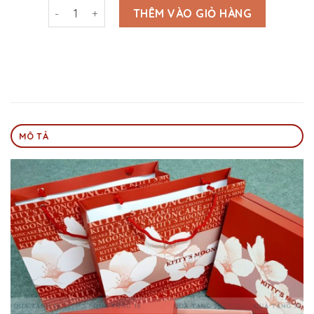
In Vỏ Hộp Bánh Trung Thu 4 Bánh - HG3S013 số lượng
THÊM VÀO GIỎ HÀNG
MÔ TẢ