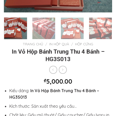
TRANG CHỦ
/
IN HỘP QUÀ
/
HỘP CỨNG
In Vỏ Hộp Bánh Trung Thu 4 Bánh –
HG3S013
₫
5,000.00
Kiểu dáng:
In Vỏ Hộp Bánh Trung Thu 4 Bánh –
HG3S013
Kích thước: Sản xuất theo yêu cầu…
Chất liệu: Giấy mỹ thuật/ Giấy coucher/ Giấy Ivory in