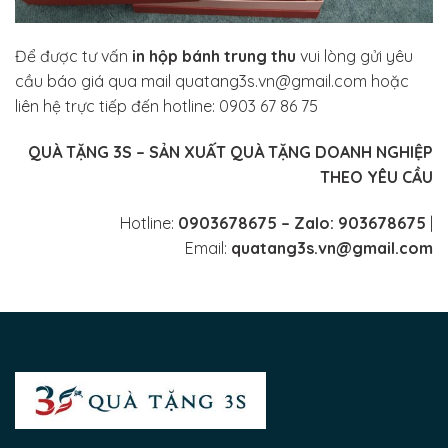
Để được tư vấn
in hộp bánh trung thu
vui lòng gửi yêu
cầu báo giá qua mail quatang3s.vn@gmail.com hoặc
liên hệ trực tiếp đến hotline: 0903 67 86 75
QUÀ TẶNG 3S – SẢN XUẤT QUÀ TẶNG DOANH NGHIỆP
THEO YÊU CẦU
Hotline:
0903678675 –
Zalo: 903678675
|
Email:
quatang3s.vn@gmail.com