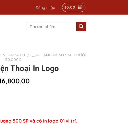
₫
0.00
Đăng nhập
Tìm
kiếm:
O NGÂN SÁCH
/
QUÀ TẶNG NGÂN SÁCH DƯỚI
50.000Đ
iện Thoại In Logo
16,800.00
ượng 500 SP và có in logo 01 vị trí.