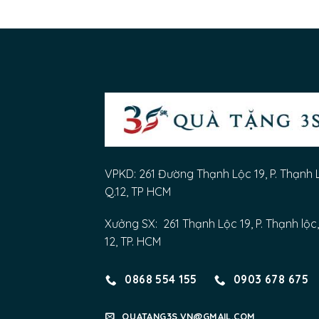
VPKD: 261 Đường Thạnh Lộc 19, P. Thạnh 
Q.12, TP HCM
Xưởng SX: 261 Thạnh Lộc 19, P. Thạnh lộc,
12, TP. HCM
0868 554 155
0903 678 675
QUATANG3S.VN@GMAIL.COM