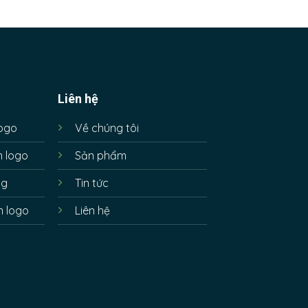
Liên hệ
logo
Về chúng tôi
n logo
Sản phẩm
ng
Tin tức
n logo
Liên hệ