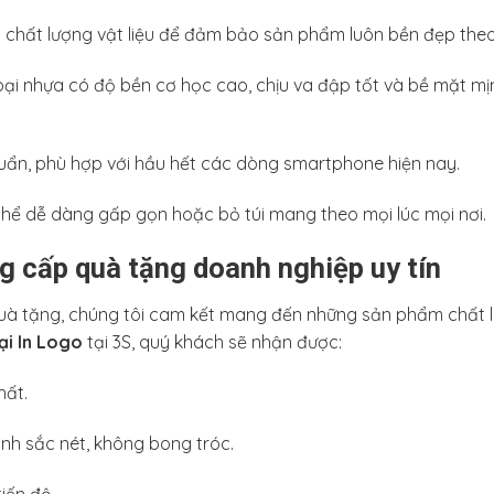
o chất lượng vật liệu để đảm bảo sản phẩm luôn bền đẹp theo 
ại nhựa có độ bền cơ học cao, chịu va đập tốt và bề mặt mịn
huẩn, phù hợp với hầu hết các dòng smartphone hiện nay.
thể dễ dàng gấp gọn hoặc bỏ túi mang theo mọi lúc mọi nơi.
g cấp quà tặng doanh nghiệp uy tín
 quà tặng, chúng tôi cam kết mang đến những sản phẩm chất 
ại In Logo
tại 3S, quý khách sẽ nhận được:
hất.
nh sắc nét, không bong tróc.
iến độ.