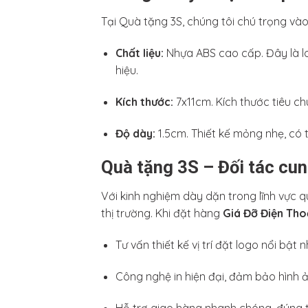
Tại Quà tặng 3S, chúng tôi chú trọng và
Chất liệu:
Nhựa ABS cao cấp. Đây là lo
hiệu.
Kích thước:
7x11cm. Kích thước tiêu c
Độ dày:
1.5cm. Thiết kế mỏng nhẹ, có 
Quà tặng 3S – Đối tác cun
Với kinh nghiệm dày dặn trong lĩnh vực
thị trường. Khi đặt hàng
Giá Đỡ Điện Tho
Tư vấn thiết kế vị trí đặt logo nổi bật n
Công nghệ in hiện đại, đảm bảo hình ả
Hỗ trợ giao hàng nhanh chóng, đúng t