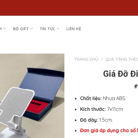
M
BỘ GIFT
TIN TỨC
LIÊN HỆ
TRANG CHỦ
/
QUÀ TẶNG THE
Giá Đỡ Đ
Add to
Wishlist
₫
Chất liệu:
Nhựa ABS.
Kích thước:
7x11cm
Độ dày:
1.5cm.
Đơn giá áp dụng cho số l