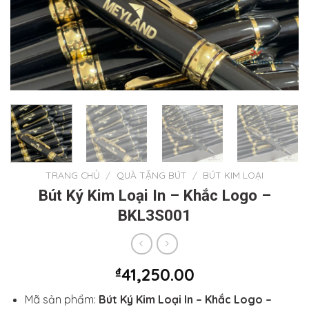
TRANG CHỦ
/
QUÀ TẶNG BÚT
/
BÚT KIM LOẠI
Bút Ký Kim Loại In – Khắc Logo –
BKL3S001
₫
41,250.00
Mã sản phẩm:
Bút Ký Kim Loại In – Khắc Logo –