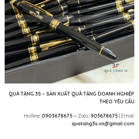
QUÀ TẶNG 3S – SẢN XUẤT QUÀ TẶNG DOANH NGHIỆP
THEO YÊU CẦU
Hotline:
0903678675 –
Zalo
: 903678675
| Email:
quatang3s.vn@gmail.com