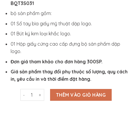
BQT3S031
bộ sản phẩm gồm:
01 Sổ tay bìa giấy mỹ thuật dập logo.
01 Bút ký kim loại khắc logo.
01 Hộp giấy cứng cao cấp đựng bộ sản phẩm dập
logo.
Đơn giá tham khảo cho đơn hàng 300SP.
Giá sản phẩm thay đổi phụ thuộc số lượng, quy cách
in, yêu cầu in và thời điềm đặt hàng.
Bộ Sổ Tay Bút Kim Loại In Logo - BQT3S031 số lượng
THÊM VÀO GIỎ HÀNG