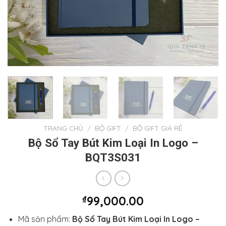
TRANG CHỦ
/
BỘ GIFT
/
BỘ GIFT GIÁ RẺ
Bộ Sổ Tay Bút Kim Loại In Logo –
BQT3S031
₫
99,000.00
Mã sản phẩm:
Bộ Sổ Tay Bút Kim Loại In Logo –