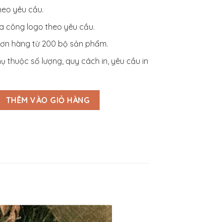
heo yêu cầu.
a công logo theo yêu cầu.
ơn hàng từ 200 bộ sản phẩm.
 thuộc số lượng, quy cách in, yêu cầu in
Đa Năng - Bút Ký - Bình Giữ Nhiệt In Logo - BQT3S011 số lượng
THÊM VÀO GIỎ HÀNG