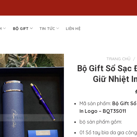
M
BỘ GIFT
TIN TỨC
LIÊN HỆ
TRANG CHỦ
/
Bộ Gift Sổ Sạc 
Add to
Giữ Nhiệt 
Wishlist
Mã sản phẩm:
Bộ Gift Sổ
In Logo – BQT3S011
bộ sản phẩm gồm:
01 Sổ tay bìa da gia công