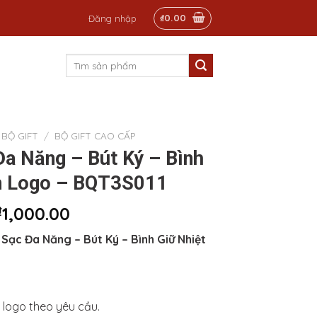
₫
0.00
Đăng nhập
Tìm
kiếm:
BỘ GIFT
/
BỘ GIFT CAO CẤP
Đa Năng – Bút Ký – Bình
In Logo – BQT3S011
₫
1,000.00
 Sạc Đa Năng – Bút Ký – Bình Giữ Nhiệt
 logo theo yêu cầu.