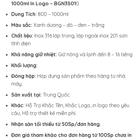
1000ml In Logo – BGN3S01
0
Dung Tích:
800 – 1000ml
Màu sắc:
Xanh dương – đỏ – đen – trắng
Chất liệu:
Inox 316 lớp trong, lớp ngoài inox 201 sơn
tĩnh điện
Khả năng giữ nhiệt:
Giữ nóng và lạnh đến 8 – 16 tiếng
Khối lượng:
Đóng hộp:
Hộp đựng sản phẩm theo hàng từ nhà
máy.
Sản xuất tại:
Trung Quốc
Khác:
Hỗ Trợ Khắc Tên, Khắc Logo, in logo theo yêu
cầu, Hỗ trợ thiết kế miễn phí.
Nhận sản tối thiểu từ 50Sp/đơn hàng.
Đơn giá tham khảo cho đơn hàng từ 100Sp chưa in